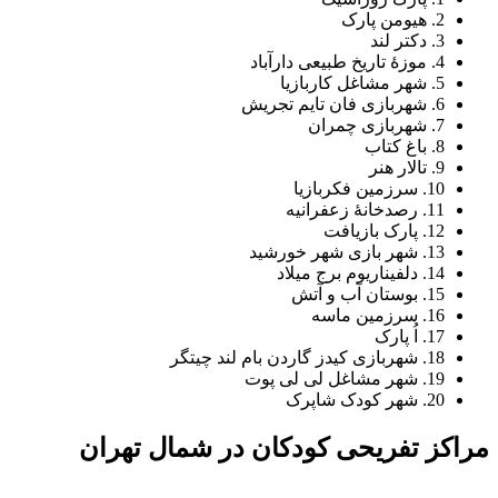
2. هیومن پارک
3. دکتر لند
4. موزۀ تاریخ طبیعی دارآباد
5. شهر مشاغل کاربازیا
6. شهربازی فان تایم تجریش
7. شهربازی چمران
8. باغ کتاب
9. تالار هنر
10. سرزمین فکربازیا
11. رصدخانۀ زعفرانیه
12. پارک بازیافت
13. شهر بازی شهر خورشید
14. دلفیناریوم برج میلاد
15. بوستان آب و آتش
16. سرزمین ماسه
17. اُ پارک
18. شهربازی کیدز گاردن بام لند چیتگر
19. شهر مشاغل لی لی پوت
20. شهر کودک شاپرک
مراکز تفریحی کودکان در شمال تهران