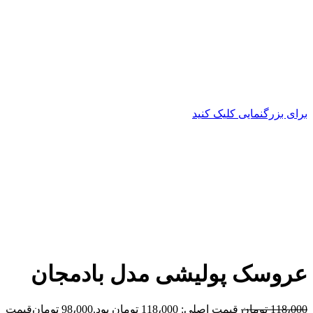
برای بزرگنمایی کلیک کنید
عروسک پولیشی مدل بادمجان
118،000
تومان
قیمت اصلی: 118،000 تومان بود.
98،000
تومان
قیمت