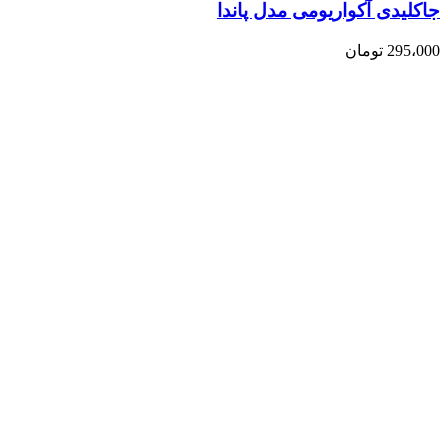
جاکلیدی آکواریومی مدل پاندا
295،000
تومان