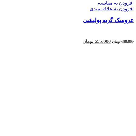
افزودن به مقایسه
افزودن به علاقه مندی
عروسک گربه پولیشی
قیمت
قیمت
655،000
تومان
680،000
تومان
اصلی:
فعلی:
680،000 تومان
655،000 تومان.
بود.