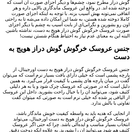
گوش دراز مطرح نمود، چشم‌ها و دیگر اجزای صورت ان است که
دوخته شده اند. در واقع این عروسک ماندگاری بالایی داره و هر
اتفاقی نمی‌تونه بهش آسیب بزنه. با توجه به اینکه اجزای صورت
کاملا دوخته شده هستن، به شما این امکان داده می‌شه تا به راحتی
اون رو بشورین و نگرانی‌ای از بابت آسیب به چشم یا دیگر اجزای
صورت عروسک خرگوش گوش دراز هویج به دست، نداشته باشین.
البته این به معنای عدم نیاز به احتیاط هنگام شستن نیست!
جنس عروسک خرگوش گوش دراز هویج به
دست
جنس عروسک خرگوش گوش دراز هویج به دست اورجینال، از
پارچه پشمی است که خیلی دارای بافت بسیار نرم است که می‌توان
گفت در میان پارچه‌ های پشمی با کیفیت قرار می‌گیرد. به همین
دلیل است که در صورتی که عروسک چرک شود و یا به هر دلیلی
کثیف شود، می‌توانید ان را با خیال راحت بشورید. داخل این عروسک
از الیافی پر شده که خیلی نرم است به صورتی که میتوان گفت
تفاوتی با بالش ندارد.
از انجایی که هدیه باید به واسطه کیفیت خوبش ماندگار باشد،
عروسک خرگوش گوش دراز هویج به دست اورجینال، می‌تواند
انتخاب بسیار مناسب و ایده‌آلی باشد. چرا که حتی اگر عروسک
کثیف هم شود می‌توانید ان را بشورید. به علاوه انکه دوخت دقیق