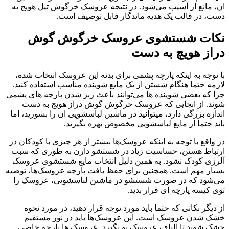
ان، مانع از آسیب می‌شود. در نتیجه عروسک خرگوش تپل هویج به
دست، در قالب یک هدیه ماندگار قابل توصیف است.
نکات شستشوی عروسک خرگوش گوش
دراز هویچ به دست
با توجه به اینکه پارچه پشمی برای بدنه این عروسک انتخاب شده،
لازمه حتما هنگام شستن از یک مایع شوینده مناسب استفاده کنید.
چرا که بعضی شوینده‌ ها می‌توانند باعث زبر شدن پارچه‌ های پشمی
شوند. از انجایی که عروسک خرگوش گوش دراز هویج به دست
اندازه بزرگی دارد، میتوانید در ماشین لباسشویی ان را بشورید، اما
باید حتما از مایع لباسشویی مخصوص بهره بگیرید.
در واقع با توجه به اینکه عروسک‌ها بیشتر از هر چیزی با کودکان در
ارتباط هستن، حساسیت زیاد در شستشو دارن به طوری که سبب
آلرژی کودک نشود. به همین دلیل انتخاب مایع شستشوی عروسک
بسیار مهم است. همچنین برای حفظ بافت پارچه عروسک‌ها، توصیه
می‌شود که در صورت شستشو در ماشین لباسشویی، عروسک را
توی کیسه پارچه‌ ای قرار بدید.
از دیگر نکاتی که حتما باید مورد توجه قرار دهید، در مورد نحوه
خشک شدن عروسک است. این عروسک‌ها باید در نور مستقیم
خشک شوند تا الیاف عروسک بو نگیرد. عروسک‌ ها پارچه خاصی