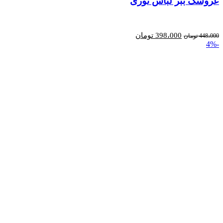
عروسک ببر لباس توری
باشد.
گزینه
ها
قیمت
قیمت
398،000
تومان
448،000
تومان
ممکن
-4%
اصلی:
فعلی:
است
448،000 تومان
398،000 تومان.
در
بود.
صفحه
محصول
انتخاب
شوند