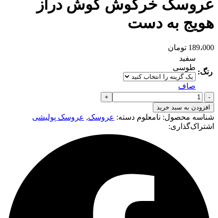
عروسک خرگوش گوش دراز
هویج به دست
189،000
تومان
سفید
طوسی
رنگ:
صاف
عروسک
خرگوش
افزودن به سبد خرید
گوش
شناسه محصول:
نامعلوم
دسته:
عروسک
,
عروسک پولیشی
دراز
اشتراک‌گذاری:
هویج
به
دست
عدد