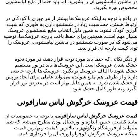
در ماشین لباسشویی ان را بشورید، اما باید حتما از مایع لباسشویی
مخصوص بهره بگیرید.
در واقع با توجه به اینکه عروسک‌ها بیشتر از هر چیزی با کودکان در
ارتباط هستن، حساسیت زیاد در شستشو دارن به طوری که سبب
آلرژی کودک نشود. به همین دلیل انتخاب مایع شستشوی عروسک
بسیار مهم است. همچنین برای حفظ بافت پارچه عروسک‌ها، توصیه
می‌شود که در صورت شستشو در ماشین لباسشویی، عروسک را
توی کیسه پارچه‌ ای قرار بدید.
از دیگر نکاتی که حتما باید مورد توجه قرار دهید، در مورد نحوه
خشک شدن عروسک است. این عروسک‌ها باید در نور مستقیم
خشک شوند تا الیاف عروسک بو نگیرد. عروسک‌ ها پارچه خاصی
دارند و از طرفی هم مایع شوینده می‌تواند عاملی برای ایجاد بو پس
از خشک شدن شود. به همین دلیل بهتر است در معرض نور قرار
بگیرد و به طور کامل خشک شود.
قیمت عروسک خرگوش لباس سارافونی
قیمت عروسک خرگوش لباس سارافونی
، با توجه به خصوصیات ان
مانند کیفیت، جنس، اندازه و اورجینال بودن مطرح می‌شه. که شما
میتوانید از فروشگاه
رنگوتویز
با بالاترین کیفیت و بهترین قیمت
ممکنه عروسک خرگوش کوچولو اورجینال را خریداری کنید.