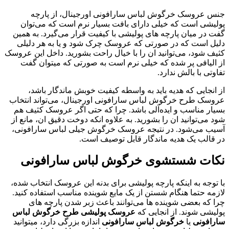
جنس عروسک خرگوش لباس سارافونی اورجینال، از پارچه
پولیشی است که خیلی دارای بافت بسیار نرم است که می‌توان
گفت در میان پارچه‌ های پولیشی با کیفیت قرار می‌گیرد. به همین
دلیل است که در صورتی که عروسک چرک شود و یا به هر دلیلی
کثیف شود، می‌توانید ان را با خیال راحت بشورید. داخل این عروسک
از الیافی پر شده که خیلی نرم است به صورتی که میتوان گفت
تفاوتی با بالش ندارد.
از انجایی که هدیه باید به واسطه کیفیت خوبش ماندگار باشد،
عروسک طرح خرگوش لباس سارافونی اورجینال، می‌تواند انتخاب
بسیار مناسب و ایده‌آلی باشد. چرا که حتی اگر عروسک کثیف هم
شود می‌توانید ان را بشورید. به علاوه انکه دوخت دقیق ان، مانع از
آسیب می‌شود. در نتیجه عروسک خرگوش جیلی لباس سارافونی،
در قالب یک هدیه ماندگار قابل توصیف است.
نکات شستشوی خرگوش لباس سارافونی
با توجه به اینکه پارچه پولیشی برای بدنه این عروسک انتخاب شده،
لازمه حتما هنگام شستن از یک مایع شوینده مناسب استفاده کنید.
چرا که بعضی شوینده‌ ها می‌توانند باعث زبر شدن پارچه‌ های
پولیشی شوند. از انجایی که
عروسک پولیشی طرح خرگوش لباس
سارافونی
یا
خرگوش لباس سارافونی
اندازه بزرگی دارد، میتوانید