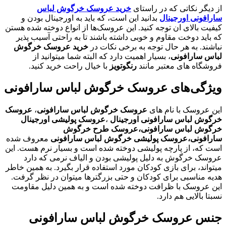
از دیگر نکاتی که در راستای
خرید عروسک خرگوش لباس
سارافونی اورجینال
بدانید این است، که باید به اورجینال بودن و
کیفیت بالای ان توجه کنید. این عروسک‌ها از انواع دوخته شده هستن
که باید دوخت مقاوم و خوبی داشته باشند تا به راحتی آسیب پذیر
نباشند. به هر حال توجه به برخی نکات در
خرید عروسک خرگوش
لباس سارافونی
، بسیار اهمیت دارد که البته شما میتوانید از
فروشگاه های معتبر مانند
رنگوتویز
با خیال راحت خرید کنید.
ویژگی‌های عروسک خرگوش لباس سارافونی
این عروسک با نام های
عروسک خرگوش لباس سارافونی
،
عروسک
خرگوش لباس سارافونی اورجینال
،
عروسک پولیشی اورجینال
خرگوش لباس سارافونی،عروسک طرح خرگوش
سارافونی،عروسک پولیشی خرگوش لباس سارافونی
معروف شده
است که، از پارچه پولیشی دوخته شده است و بسیار نرم هست. این
عروسک خرگوش به دلیل پولیشی بودن و الیاف نرمی که دارد
میتواند، برای بازی کودکان مورد استفاده قرار بگیرد. به همین خاطر
هدیه مناسبی برای کودکان و حتی بزرگترها میتوان در نظر گرفت.
این عروسک با ظرافت دوخته شده است و به همین دلیل مقاومت
نسبتا بالایی هم دارد.
جنس عروسک خرگوش لباس سارافونی