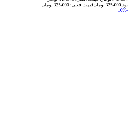
بود.
325،000
تومان
قیمت فعلی: 325،000 تومان.
-10%