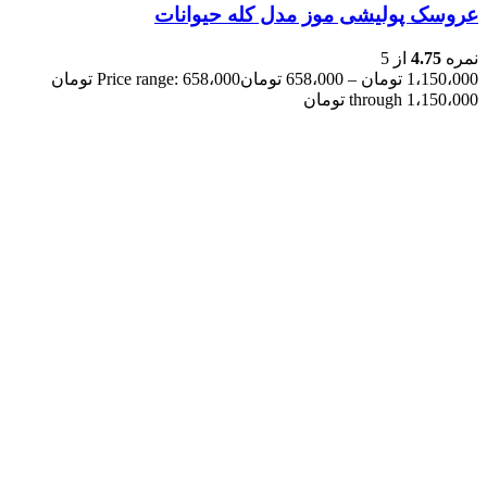
عروسک پولیشی موز مدل کله حیوانات
نمره
4.75
از 5
1،150،000
تومان
–
658،000
تومان
Price range: 658،000 تومان
through 1،150،000 تومان