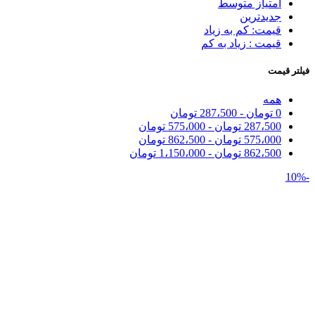
امتیاز متوسط
جدیدترین
قیمت: کم به زیاد
قیمت : زیاد به کم
فیلتر قیمت
همه
0
تومان
-
287،500
تومان
287،500
تومان
-
575،000
تومان
575،000
تومان
-
862،500
تومان
862،500
تومان
-
1،150،000
تومان
-10%