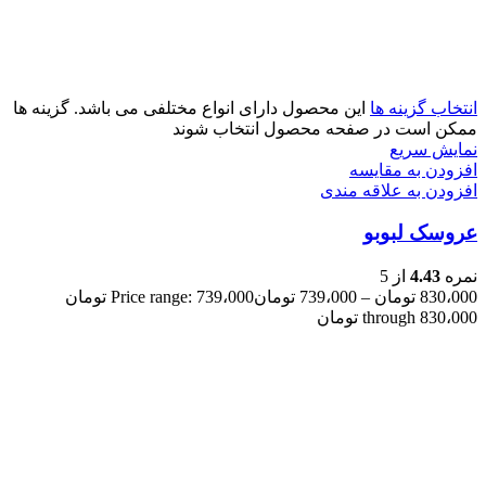
انتخاب گزینه ها
این محصول دارای انواع مختلفی می باشد. گزینه ها
ممکن است در صفحه محصول انتخاب شوند
نمایش سریع
افزودن به مقایسه
افزودن به علاقه مندی
عروسک لبوبو
نمره
4.43
از 5
830،000
تومان
–
739،000
تومان
Price range: 739،000 تومان
through 830،000 تومان