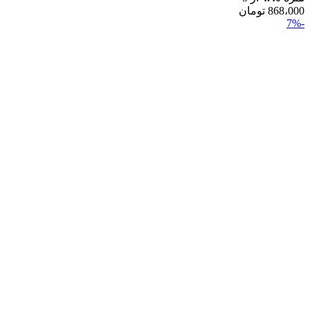
868،000
تومان
-7%